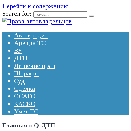
Перейти к содержанию
Search for:
Автокредит
Аренда ТС
ВУ
ДТП
Лишение прав
Штрафы
Суд
Сделка
ОСАГО
КАСКО
Учет ТС
Главная
»
Q-ДТП