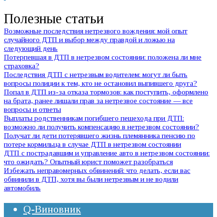
Полезные статьи
Возможные последствия нетрезвого вождения: мой опыт
случайного ДТП и выбор между правдой и ложью на
следующий день
Потерпевшая в ДТП в нетрезвом состоянии: положена ли мне
страховка?
Последствия ДТП с нетрезвым водителем: могут ли быть
вопросы полиции к тем, кто не остановил выпившего друга?
Попал в ДТП из-за отказа тормозов: как поступить, оформлено
на брата, ранее лишали прав за нетрезвое состояние — все
вопросы и ответы
Выплаты родственникам погибшего пешехода при ДТП:
возможно ли получить компенсацию в нетрезвом состоянии?
Получат ли дети потерявшего жизнь племянника пенсию по
потере кормильца в случае ДТП в нетрезвом состоянии
ДТП с пострадавшим и управление авто в нетрезвом состоянии:
что ожидать? Опытный юрист поможет разобраться
Избежать неправомерных обвинений: что делать, если вас
обвинили в ДТП, хотя вы были нетрезвым и не водили
автомобиль
Q-Виновник