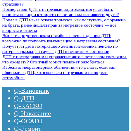
страховка?
Последствия ДТП с нетрезвым водителем: могут ли быть
вопросы полиции к тем, кто не остановил выпившего друга?
Попал в ДТП из-за отказа тормозов: как поступить, оформлено
на брата, ранее лишали прав за нетрезвое состояние — все
вопросы и ответы
Выплаты родственникам погибшего пешехода при ДТП:
возможно ли получить компенсацию в нетрезвом состоянии?
Получат ли дети потерявшего жизнь племянника пенсию по
потере кормильца в случае ДТП в нетрезвом состоянии
ДТП с пострадавшим и управление авто в нетрезвом состоянии:
что ожидать? Опытный юрист поможет разобраться
Избежать неправомерных обвинений: что делать, если вас
обвинили в ДТП, хотя вы были нетрезвым и не водили
автомобиль
Q-Виновник
Q-ДТП
Q-КАСКО
Q-Наказание
Q-ОСАГО
Q-Ремонт