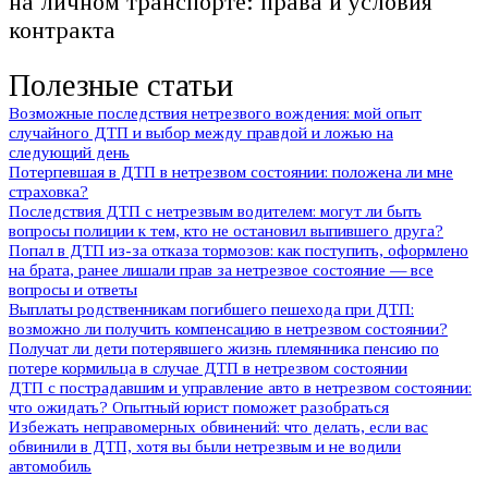
на личном транспорте: права и условия
контракта
Полезные статьи
Возможные последствия нетрезвого вождения: мой опыт
случайного ДТП и выбор между правдой и ложью на
следующий день
Потерпевшая в ДТП в нетрезвом состоянии: положена ли мне
страховка?
Последствия ДТП с нетрезвым водителем: могут ли быть
вопросы полиции к тем, кто не остановил выпившего друга?
Попал в ДТП из-за отказа тормозов: как поступить, оформлено
на брата, ранее лишали прав за нетрезвое состояние — все
вопросы и ответы
Выплаты родственникам погибшего пешехода при ДТП:
возможно ли получить компенсацию в нетрезвом состоянии?
Получат ли дети потерявшего жизнь племянника пенсию по
потере кормильца в случае ДТП в нетрезвом состоянии
ДТП с пострадавшим и управление авто в нетрезвом состоянии:
что ожидать? Опытный юрист поможет разобраться
Избежать неправомерных обвинений: что делать, если вас
обвинили в ДТП, хотя вы были нетрезвым и не водили
автомобиль