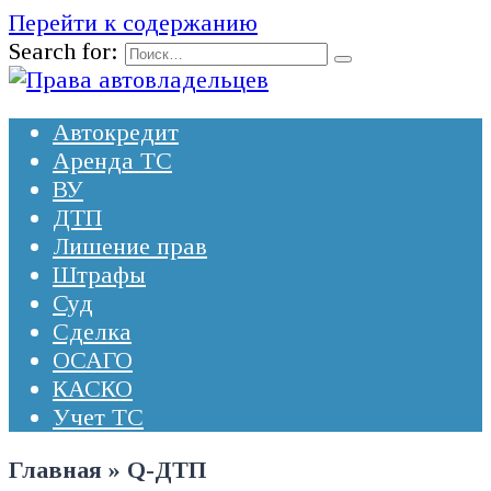
Перейти к содержанию
Search for:
Автокредит
Аренда ТС
ВУ
ДТП
Лишение прав
Штрафы
Суд
Сделка
ОСАГО
КАСКО
Учет ТС
Главная
»
Q-ДТП