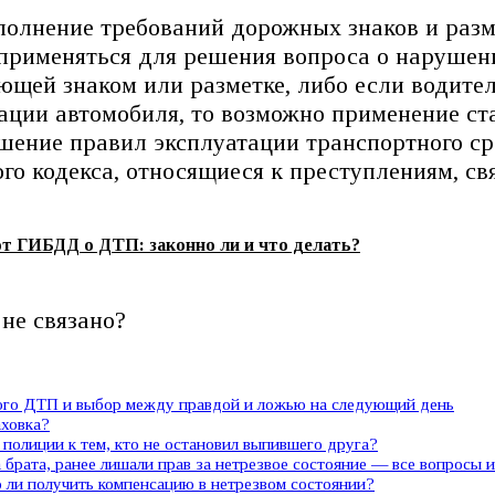
полнение требований дорожных знаков и разм
рименяться для решения вопроса о нарушении
ющей знаком или разметке, либо если водите
ации автомобиля, то возможно применение ст
ние правил эксплуатации транспортного сред
о кодекса, относящиеся к преступлениям, св
от ГИБДД о ДТП: законно ли и что делать?
не связано?
ного ДТП и выбор между правдой и ложью на следующий день
аховка?
полиции к тем, кто не остановил выпившего друга?
 брата, ранее лишали прав за нетрезвое состояние — все вопросы 
ли получить компенсацию в нетрезвом состоянии?