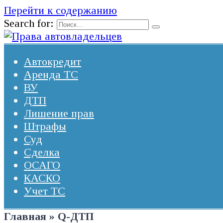
Перейти к содержанию
Search for:
Автокредит
Аренда ТС
ВУ
ДТП
Лишение прав
Штрафы
Суд
Сделка
ОСАГО
КАСКО
Учет ТС
Главная
»
Q-ДТП