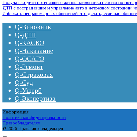
Получат ли дети потерявшего жизнь племянника пенсию по потер
ДТП с пострадавшим и управление авто в нетрезвом состоянии:
Избежать неправомерных обвинений: что делать, если вас обвини
Q-Виновник
Q-ДТП
Q-КАСКО
Q-Наказание
Q-ОСАГО
Q-Ремонт
Q-Страховая
Q-Суд
Q-Ущерб
Q-Экспертиза
Информация
Политика конфиденциальности
Правообладателям
© 2026 Права автовладельцев