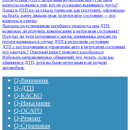
вопросы полиции к тем, кто не остановил выпившего друга?
Попал в ДТП из-за отказа тормозов: как поступить, оформлено
на брата, ранее лишали прав за нетрезвое состояние — все
вопросы и ответы
Выплаты родственникам погибшего пешехода при ДТП:
возможно ли получить компенсацию в нетрезвом состоянии?
Получат ли дети потерявшего жизнь племянника пенсию по
потере кормильца в случае ДТП в нетрезвом состоянии
ДТП с пострадавшим и управление авто в нетрезвом состоянии:
что ожидать? Опытный юрист поможет разобраться
Избежать неправомерных обвинений: что делать, если вас
обвинили в ДТП, хотя вы были нетрезвым и не водили
автомобиль
Q-Виновник
Q-ДТП
Q-КАСКО
Q-Наказание
Q-ОСАГО
Q-Ремонт
Q-Страховая