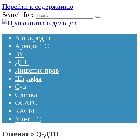
Перейти к содержанию
Search for:
Автокредит
Аренда ТС
ВУ
ДТП
Лишение прав
Штрафы
Суд
Сделка
ОСАГО
КАСКО
Учет ТС
Главная
»
Q-ДТП