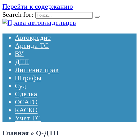
Перейти к содержанию
Search for:
Автокредит
Аренда ТС
ВУ
ДТП
Лишение прав
Штрафы
Суд
Сделка
ОСАГО
КАСКО
Учет ТС
Главная
»
Q-ДТП