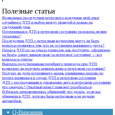
Полезные статьи
Возможные последствия нетрезвого вождения: мой опыт
случайного ДТП и выбор между правдой и ложью на
следующий день
Потерпевшая в ДТП в нетрезвом состоянии: положена ли мне
страховка?
Последствия ДТП с нетрезвым водителем: могут ли быть
вопросы полиции к тем, кто не остановил выпившего друга?
Попал в ДТП из-за отказа тормозов: как поступить, оформлено
на брата, ранее лишали прав за нетрезвое состояние — все
вопросы и ответы
Выплаты родственникам погибшего пешехода при ДТП:
возможно ли получить компенсацию в нетрезвом состоянии?
Получат ли дети потерявшего жизнь племянника пенсию по
потере кормильца в случае ДТП в нетрезвом состоянии
ДТП с пострадавшим и управление авто в нетрезвом состоянии:
что ожидать? Опытный юрист поможет разобраться
Избежать неправомерных обвинений: что делать, если вас
обвинили в ДТП, хотя вы были нетрезвым и не водили
автомобиль
Q-Виновник