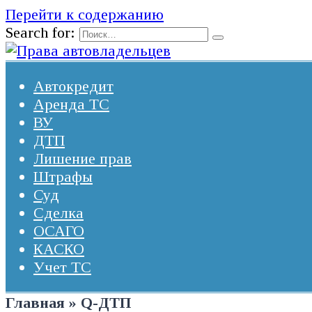
Перейти к содержанию
Search for:
Автокредит
Аренда ТС
ВУ
ДТП
Лишение прав
Штрафы
Суд
Сделка
ОСАГО
КАСКО
Учет ТС
Главная
»
Q-ДТП