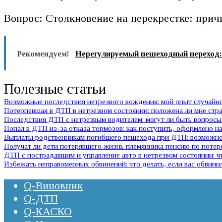
Вопрос: Столкновение на перекрестке: прич
Рекомендуем!
Нерегулируемый пешеходный переход: 
Полезные статьи
Возможные последствия нетрезвого вождения: мой опыт случай
Потерпевшая в ДТП в нетрезвом состоянии: положена ли мне стр
Последствия ДТП с нетрезвым водителем: могут ли быть вопросы 
Попал в ДТП из-за отказа тормозов: как поступить, оформлено на
Выплаты родственникам погибшего пешехода при ДТП: возможно 
Получат ли дети потерявшего жизнь племянника пенсию по потер
ДТП с пострадавшим и управление авто в нетрезвом состоянии:
Избежать неправомерных обвинений: что делать, если вас обвини
Q-Виновник
Q-ДТП
Q-КАСКО