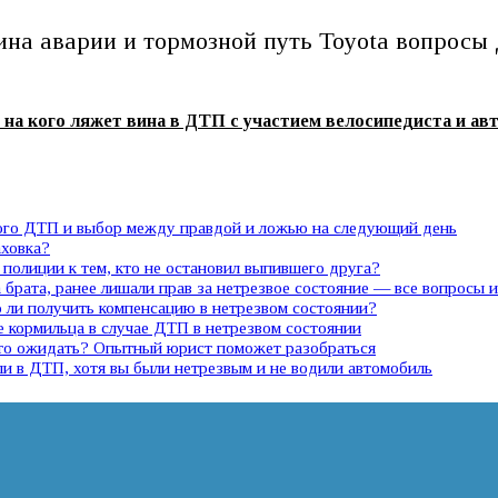
ина аварии и тормозной путь Toyota вопросы
на кого ляжет вина в ДТП с участием велосипедиста и ав
ного ДТП и выбор между правдой и ложью на следующий день
аховка?
полиции к тем, кто не остановил выпившего друга?
 брата, ранее лишали прав за нетрезвое состояние — все вопросы 
ли получить компенсацию в нетрезвом состоянии?
е кормильца в случае ДТП в нетрезвом состоянии
 что ожидать? Опытный юрист поможет разобраться
ли в ДТП, хотя вы были нетрезвым и не водили автомобиль