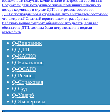
возможно ли получить компенсацию в нетрезвом состоянии?
Получат ли дети потерявшего жизнь племянника пенсию по
потере кормильца в случае ДТП в нетрезвом состоянии
ДТП с пострадавшим и управление авто в нетрезвом состоянии:
что ожидать? Опытный юрист поможет разобраться
Избежать неправомерных обвинений: что делать, если вас
обвинили в ДТП, хотя вы были нетрезвым и не водили
автомобиль
Q-Виновник
Q-ДТП
Q-КАСКО
Q-Наказание
Q-ОСАГО
Q-Ремонт
Q-Страховая
Q-Суд
Q-Ущерб
Q-Экспертиза