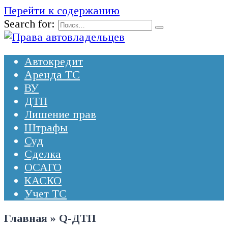
Перейти к содержанию
Search for:
Автокредит
Аренда ТС
ВУ
ДТП
Лишение прав
Штрафы
Суд
Сделка
ОСАГО
КАСКО
Учет ТС
Главная
»
Q-ДТП