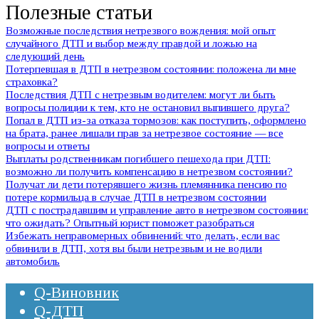
Полезные статьи
Возможные последствия нетрезвого вождения: мой опыт
случайного ДТП и выбор между правдой и ложью на
следующий день
Потерпевшая в ДТП в нетрезвом состоянии: положена ли мне
страховка?
Последствия ДТП с нетрезвым водителем: могут ли быть
вопросы полиции к тем, кто не остановил выпившего друга?
Попал в ДТП из-за отказа тормозов: как поступить, оформлено
на брата, ранее лишали прав за нетрезвое состояние — все
вопросы и ответы
Выплаты родственникам погибшего пешехода при ДТП:
возможно ли получить компенсацию в нетрезвом состоянии?
Получат ли дети потерявшего жизнь племянника пенсию по
потере кормильца в случае ДТП в нетрезвом состоянии
ДТП с пострадавшим и управление авто в нетрезвом состоянии:
что ожидать? Опытный юрист поможет разобраться
Избежать неправомерных обвинений: что делать, если вас
обвинили в ДТП, хотя вы были нетрезвым и не водили
автомобиль
Q-Виновник
Q-ДТП