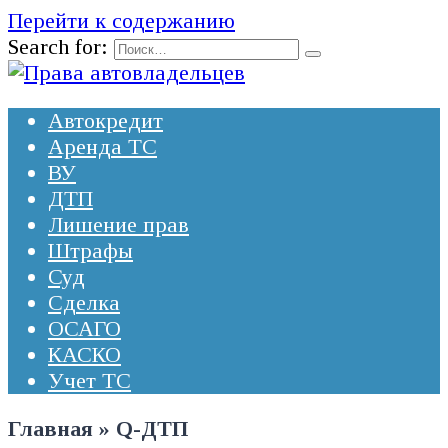
Перейти к содержанию
Search for:
Автокредит
Аренда ТС
ВУ
ДТП
Лишение прав
Штрафы
Суд
Сделка
ОСАГО
КАСКО
Учет ТС
Главная
»
Q-ДТП