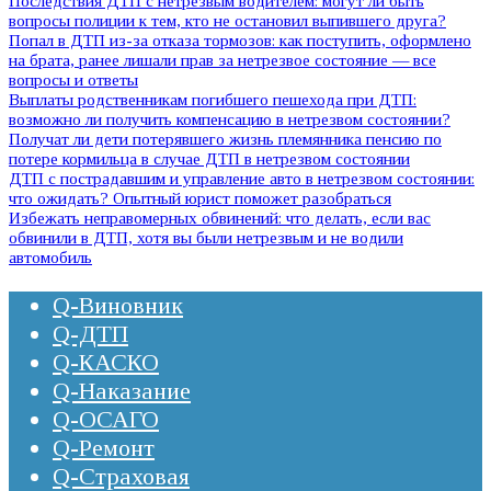
Последствия ДТП с нетрезвым водителем: могут ли быть
вопросы полиции к тем, кто не остановил выпившего друга?
Попал в ДТП из-за отказа тормозов: как поступить, оформлено
на брата, ранее лишали прав за нетрезвое состояние — все
вопросы и ответы
Выплаты родственникам погибшего пешехода при ДТП:
возможно ли получить компенсацию в нетрезвом состоянии?
Получат ли дети потерявшего жизнь племянника пенсию по
потере кормильца в случае ДТП в нетрезвом состоянии
ДТП с пострадавшим и управление авто в нетрезвом состоянии:
что ожидать? Опытный юрист поможет разобраться
Избежать неправомерных обвинений: что делать, если вас
обвинили в ДТП, хотя вы были нетрезвым и не водили
автомобиль
Q-Виновник
Q-ДТП
Q-КАСКО
Q-Наказание
Q-ОСАГО
Q-Ремонт
Q-Страховая