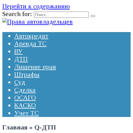
Перейти к содержанию
Search for:
Автокредит
Аренда ТС
ВУ
ДТП
Лишение прав
Штрафы
Суд
Сделка
ОСАГО
КАСКО
Учет ТС
Главная
»
Q-ДТП