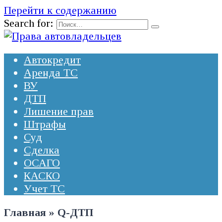
Перейти к содержанию
Search for:
Автокредит
Аренда ТС
ВУ
ДТП
Лишение прав
Штрафы
Суд
Сделка
ОСАГО
КАСКО
Учет ТС
Главная
»
Q-ДТП