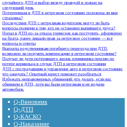
случайного ДТП и выбор между правдой и ложью на
следующий день
Потерпевшая в ДТП в нетрезвом состоянии: положена ли мне
страховка?
Последствия ДТП с нетрезвым водителем: могут ли быть
вопросы полиции к тем, кто не остановил выпившего друга?
Попал в ДТП из-за отказа тормозов: как поступить, оформлено
на брата, ранее лишали прав за нетрезвое состояние — все
вопросы и ответы
Выплаты родственникам погибшего пешехода при ДТП:
возможно ли получить компенсацию в нетрезвом состоянии?
Получат ли дети потерявшего жизнь племянника пенсию по
потере кормильца в случае ДТП в нетрезвом состоянии
ДТП с пострадавшим и управление авто в нетрезвом состоянии:
что ожидать? Опытный юрист поможет разобраться
Избежать неправомерных обвинений: что делать, если вас
обвинили в ДТП, хотя вы были нетрезвым и не водили
автомобиль
Q-Виновник
Q-ДТП
Q-КАСКО
Q-Наказание