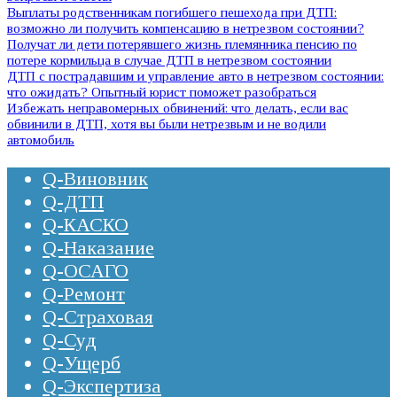
Выплаты родственникам погибшего пешехода при ДТП:
возможно ли получить компенсацию в нетрезвом состоянии?
Получат ли дети потерявшего жизнь племянника пенсию по
потере кормильца в случае ДТП в нетрезвом состоянии
ДТП с пострадавшим и управление авто в нетрезвом состоянии:
что ожидать? Опытный юрист поможет разобраться
Избежать неправомерных обвинений: что делать, если вас
обвинили в ДТП, хотя вы были нетрезвым и не водили
автомобиль
Q-Виновник
Q-ДТП
Q-КАСКО
Q-Наказание
Q-ОСАГО
Q-Ремонт
Q-Страховая
Q-Суд
Q-Ущерб
Q-Экспертиза