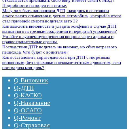
отказывается признавать свою вину и имеет связи с МВД?
Подробности на видео и в статье.
Могу ли я быть виновником ДТП, находясь в состоянии
алкогольного опьянения и догнав автомобиль, который в итоге
стал причиной смерти водителя авто 3?
Как выяснить виновность и уладить конфликт в случае ДТП,
вызванного нетрезвым вождением и передачей управления?
Узнайте о лучшем пути решения вопроса через адвоката и
правоохранительные органы.
Последствия ДТП: водитель не виноват, но сбил нетрезвого
пешехода. Что будет с водителем?
Как восстановить справедливость при ДТП с нетрезвым
виновником, без страховки и некомпетентным адвокатом, если
пострадала моя дочь?
Q-Виновник
Q-ДТП
Q-КАСКО
Q-Наказание
Q-ОСАГО
Q-Ремонт
Q-Страховая