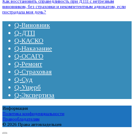
Как восстановить справедливость при ДТП с нетрезвым
виновником, без страховки и некомпетентным адвокатом, если
пострадала моя дочь?
Q-Виновник
Q-ДТП
Q-КАСКО
Q-Наказание
Q-ОСАГО
Q-Ремонт
Q-Страховая
Q-Суд
Q-Ущерб
Q-Экспертиза
Информация
Политика конфиденциальности
Правообладателям
© 2026 Права автовладельцев