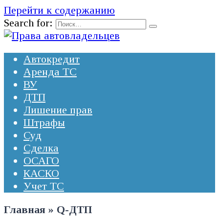
Перейти к содержанию
Search for:
Автокредит
Аренда ТС
ВУ
ДТП
Лишение прав
Штрафы
Суд
Сделка
ОСАГО
КАСКО
Учет ТС
Главная
»
Q-ДТП