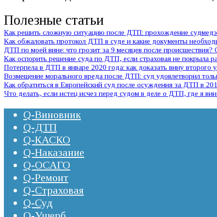
Полезные статьи
Как решить сложную ситуацию после ДТП: прохождение судмедэк
Как обжаловать протокол ДТП в суде и какие документы необхо
ДТП по моей вине: что грозит за 9 месяцев после происшествия?
Как оспорить решение суда по ДТП, если страховая не покрыла 
Потерпела в ДТП в январе 2020 года: как доказать вину второго 
Возмещение морального вреда после ДТП: суд удовлетворил тольк
Как обратиться в Европейский суд после осуждения за ДТП в 2011
Что делать, если истец исчез перед судом в деле о ДТП, где я ви
Q-Виновник
Q-ДТП
Q-КАСКО
Q-Наказание
Q-ОСАГО
Q-Ремонт
Q-Страховая
Q-Суд
Q-Ущерб