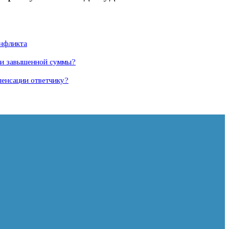
онфликта
а и завышенной суммы?
пенсации ответчику?