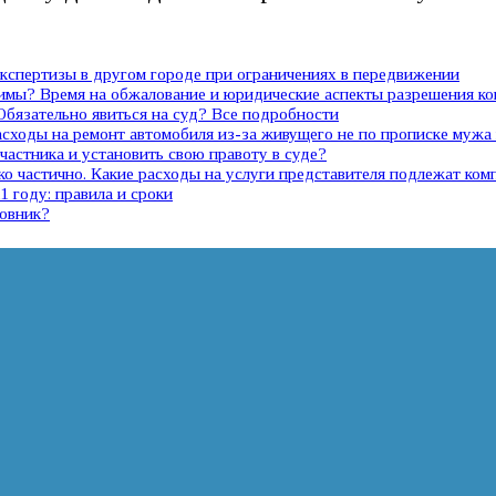
спертизы в другом городе при ограничениях в передвижении
димы? Время на обжалование и юридические аспекты разрешения к
 Обязательно явиться на суд? Все подробности
расходы на ремонт автомобиля из-за живущего не по прописке муж
участника и установить свою правоту в суде?
о частично. Какие расходы на услуги представителя подлежат ком
 году: правила и сроки
новник?