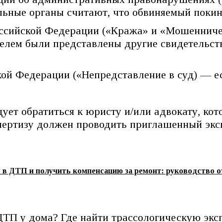
льные органы считают, что обвиняемый поки
Российской Федерации («Кража» и «Мошенниче
елем были представлены другие свидетельств
кой Федерации («Непредставление в суд) — ес
ует обратиться к юристу и/или адвокату, кот
пертизу должен проводить приглашенный эк
у в ДТП и получить компенсацию за ремонт: руководство о
ДТП у дома? Где найти трассологическую эксп