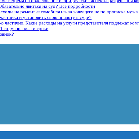
димы? Время на обжалование и юридические аспекты разрешения к
 Обязательно явиться на суд? Все подробности
расходы на ремонт автомобиля из-за живущего не по прописке муж
участника и установить свою правоту в суде?
о частично. Какие расходы на услуги представителя подлежат ком
 году: правила и сроки
новник?