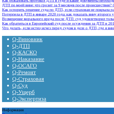
Как обжаловать протокол ДТП в суде и какие документы необхо
ДТП по моей вине: что грозит за 9 месяцев после происшествия?
Как оспорить решение суда по ДТП, если страховая не покрыла 
Потерпела в ДТП в январе 2020 года: как доказать вину второго 
Возмещение морального вреда после ДТП: суд удовлетворил тольк
Как обратиться в Европейский суд после осуждения за ДТП в 2011
Что делать, если истец исчез перед судом в деле о ДТП, где я ви
Q-Виновник
Q-ДТП
Q-КАСКО
Q-Наказание
Q-ОСАГО
Q-Ремонт
Q-Страховая
Q-Суд
Q-Ущерб
Q-Экспертиза
Информация