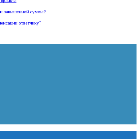
онфликта
а и завышенной суммы?
пенсации ответчику?