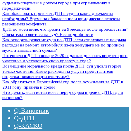
судмедэкспертизы в другом городе при ограничениях в
передвижении
Как обжаловать протокол ДТП в суде и какие документы
необходимы? Время на обжалование и юридические аспекты
разрешения конфликта
ДТП по моей вине: что грозит за 9 месяцев после происшествия?
Обязательно явиться на суд? Все подробности
Как оспорить решение суда по ДТП, если страховая не покрыла
расходы на ремонт автомобиля из-за живущего не по прописке
мужа и завышенной суммы?
Потерпела в ДТП в январе 2020 года: как доказать вину второго
участника и установить свою правоту в суде?
Возмещение морального вреда после ДТП: суд удовлетворил
только частично. Какие расходы на услуги представителя
подлежат компенсации ответчику?
Как обратиться в Европейский суд после осуждения за ДТП в
2011 году: правила и сроки
Что делать, если истец исчез перед судом в деле о ДТП, где я
виновник?
Q-Виновник
Q-ДТП
Q-КАСКО