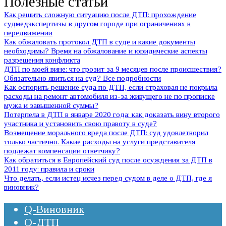
Полезные статьи
Как решить сложную ситуацию после ДТП: прохождение
судмедэкспертизы в другом городе при ограничениях в
передвижении
Как обжаловать протокол ДТП в суде и какие документы
необходимы? Время на обжалование и юридические аспекты
разрешения конфликта
ДТП по моей вине: что грозит за 9 месяцев после происшествия?
Обязательно явиться на суд? Все подробности
Как оспорить решение суда по ДТП, если страховая не покрыла
расходы на ремонт автомобиля из-за живущего не по прописке
мужа и завышенной суммы?
Потерпела в ДТП в январе 2020 года: как доказать вину второго
участника и установить свою правоту в суде?
Возмещение морального вреда после ДТП: суд удовлетворил
только частично. Какие расходы на услуги представителя
подлежат компенсации ответчику?
Как обратиться в Европейский суд после осуждения за ДТП в
2011 году: правила и сроки
Что делать, если истец исчез перед судом в деле о ДТП, где я
виновник?
Q-Виновник
Q-ДТП