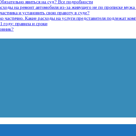
 Обязательно явиться на суд? Все подробности
расходы на ремонт автомобиля из-за живущего не по прописке муж
участника и установить свою правоту в суде?
о частично. Какие расходы на услуги представителя подлежат ком
 году: правила и сроки
новник?