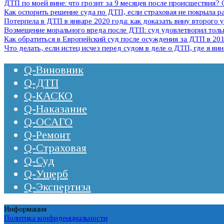
ДТП по моей вине: что грозит за 9 месяцев после происшествия?
Как оспорить решение суда по ДТП, если страховая не покрыла 
Потерпела в ДТП в январе 2020 года: как доказать вину второго 
Возмещение морального вреда после ДТП: суд удовлетворил тольк
Как обратиться в Европейский суд после осуждения за ДТП в 2011
Что делать, если истец исчез перед судом в деле о ДТП, где я ви
Q-Виновник
Q-ДТП
Q-КАСКО
Q-Наказание
Q-ОСАГО
Q-Ремонт
Q-Страховая
Q-Суд
Q-Ущерб
Q-Экспертиза
Информация
Политика конфиденциальности