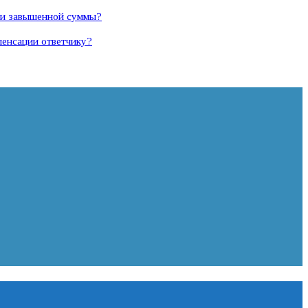
а и завышенной суммы?
пенсации ответчику?