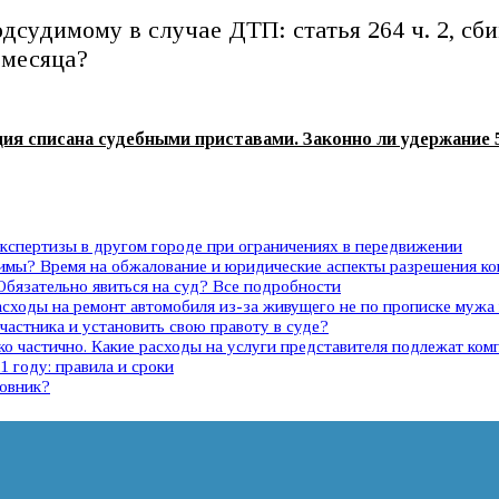
дсудимому в случае ДТП: статья 264 ч. 2, сб
 месяца?
ия списана судебными приставами. Законно ли удержание 
спертизы в другом городе при ограничениях в передвижении
димы? Время на обжалование и юридические аспекты разрешения к
 Обязательно явиться на суд? Все подробности
расходы на ремонт автомобиля из-за живущего не по прописке муж
участника и установить свою правоту в суде?
о частично. Какие расходы на услуги представителя подлежат ком
 году: правила и сроки
новник?