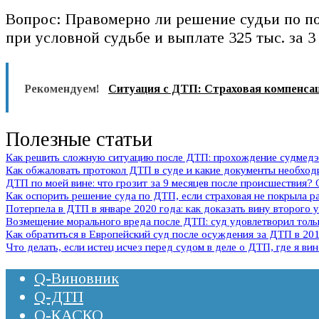
Вопрос: Правомерно ли решение судьи по по
при условной судьбе и выплате 325 тыс. за 3
Рекомендуем!
Ситуация с ДТП: Страховая компенсац
Полезные статьи
Как решить сложную ситуацию после ДТП: прохождение судмедэк
Как обжаловать протокол ДТП в суде и какие документы необхо
ДТП по моей вине: что грозит за 9 месяцев после происшествия?
Как оспорить решение суда по ДТП, если страховая не покрыла 
Потерпела в ДТП в январе 2020 года: как доказать вину второго 
Возмещение морального вреда после ДТП: суд удовлетворил тольк
Как обратиться в Европейский суд после осуждения за ДТП в 2011
Что делать, если истец исчез перед судом в деле о ДТП, где я ви
Q-Виновник
Q-ДТП
Q-КАСКО