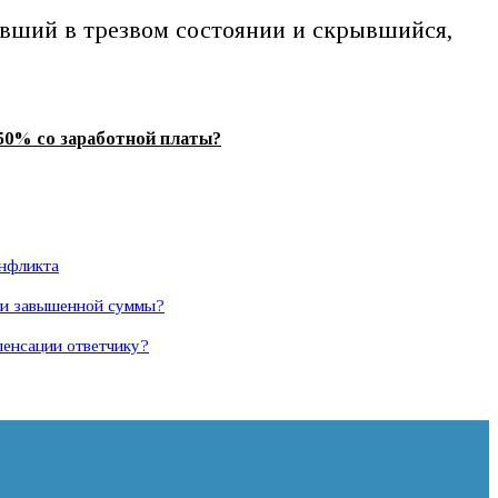
ивший в трезвом состоянии и скрывшийся,
50% со заработной платы?
онфликта
а и завышенной суммы?
пенсации ответчику?