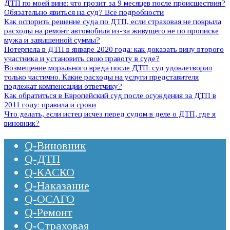
ДТП по моей вине: что грозит за 9 месяцев после происшествия?
Обязательно явиться на суд? Все подробности
Как оспорить решение суда по ДТП, если страховая не покрыла
расходы на ремонт автомобиля из-за живущего не по прописке
мужа и завышенной суммы?
Потерпела в ДТП в январе 2020 года: как доказать вину второго
участника и установить свою правоту в суде?
Возмещение морального вреда после ДТП: суд удовлетворил
только частично. Какие расходы на услуги представителя
подлежат компенсации ответчику?
Как обратиться в Европейский суд после осуждения за ДТП в
2011 году: правила и сроки
Что делать, если истец исчез перед судом в деле о ДТП, где я
виновник?
Q-Виновник
Q-ДТП
Q-КАСКО
Q-Наказание
Q-ОСАГО
Q-Ремонт
Q-Страховая