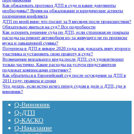
Как обжаловать протокол ДТП в суде и какие документы
необходимы? Время на обжалование и юридические аспекты
разрешения конфликта
ДТП по моей вине: что грозит за 9 месяцев после происшествия?
Обязательно явиться на суд? Все подробности
Как оспорить решение суда по ДТП, если страховая не покрыла
расходы на ремонт автомобиля из-за живущего не по прописке
мужа и завышенной суммы?
Потерпела в ДТП в январе 2020 года: как доказать вину второго
участника и установить свою правоту в суде?
Возмещение морального вреда после ДТП: суд удовлетворил
только частично. Какие расходы на услуги представителя
подлежат компенсации ответчику?
Как обратиться в Европейский суд после осуждения за ДТП в
2011 году: правила и сроки
Что делать, если истец исчез перед судом в деле о ДТП, где я
виновник?
Q-Виновник
Q-ДТП
Q-КАСКО
Q-Наказание