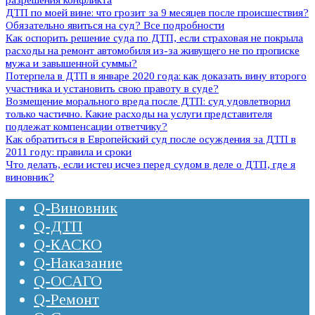
ДТП по моей вине: что грозит за 9 месяцев после происшествия?
Обязательно явиться на суд? Все подробности
Как оспорить решение суда по ДТП, если страховая не покрыла
расходы на ремонт автомобиля из-за живущего не по прописке
мужа и завышенной суммы?
Потерпела в ДТП в январе 2020 года: как доказать вину второго
участника и установить свою правоту в суде?
Возмещение морального вреда после ДТП: суд удовлетворил
только частично. Какие расходы на услуги представителя
подлежат компенсации ответчику?
Как обратиться в Европейский суд после осуждения за ДТП в
2011 году: правила и сроки
Что делать, если истец исчез перед судом в деле о ДТП, где я
виновник?
Q-Виновник
Q-ДТП
Q-КАСКО
Q-Наказание
Q-ОСАГО
Q-Ремонт